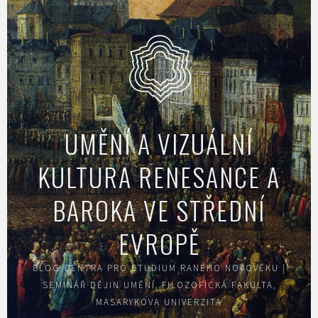
Skip
to
content
UMĚNÍ A VIZUÁLNÍ
KULTURA RENESANCE A
BAROKA VE STŘEDNÍ
EVROPĚ
BLOG CENTRA PRO STUDIUM RANÉHO NOVOVĚKU |
SEMINÁŘ DĚJIN UMĚNÍ, FILOZOFICKÁ FAKULTA,
MASARYKOVA UNIVERZITA