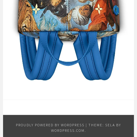
PROUDLY POWERED BY WORDPRESS
|
THEME: SELA BY
WORDPRESS.COM
.