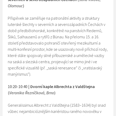
Olomouc
)
Příspěvek se zaměřuje na patronátní aktivity a struktury
luterské šlechty v severních a severozápadních Čechách v
době předbělohorské, konkrétně na panstvích Redernů,
Šliků, Salhausenů a rytířů z Bünau. Na přelomu 15. a 16.
století představovalo pohraničí otevřený mezikulturní a
multi-konfesní prostor, kde se usazovaly nově příchozí rody,
které stále spojovaly silné příbuzenské a umělecké vazby
na saská a slezská centra, projevující se mimo jiné i ve
specifické vizualitě (př. „saská renesance“ či „vratislavský
manýrismus“).
10:20-10:40 |
Dvorní kaple Albrechta z Valdštejna
(
Veronika Řezníčková, Brno
)
Generalissimus Albrecht z Valdštejna (1583–1634) byl snad
vůbec nejambicióznějším kariéristou raného novověku v