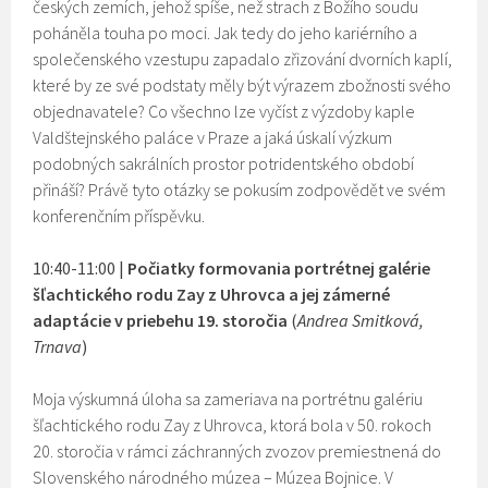
českých zemích, jehož spíše, než strach z Božího soudu
poháněla touha po moci. Jak tedy do jeho kariérního a
společenského vzestupu zapadalo zřizování dvorních kaplí,
které by ze své podstaty měly být výrazem zbožnosti svého
objednavatele? Co všechno lze vyčíst z výzdoby kaple
Valdštejnského paláce v Praze a jaká úskalí výzkum
podobných sakrálních prostor potridentského období
přináší? Právě tyto otázky se pokusím zodpovědět ve svém
konferenčním příspěvku.
10:40-11:00 |
Počiatky formovania portrétnej galérie
šľachtického rodu Zay z Uhrovca a jej zámerné
adaptácie v priebehu 19. storočia
(
Andrea Smitková,
Trnava
)
Moja výskumná úloha sa zameriava na portrétnu galériu
šľachtického rodu Zay z Uhrovca, ktorá bola v 50. rokoch
20. storočia v rámci záchranných zvozov premiestnená do
Slovenského národného múzea – Múzea Bojnice. V