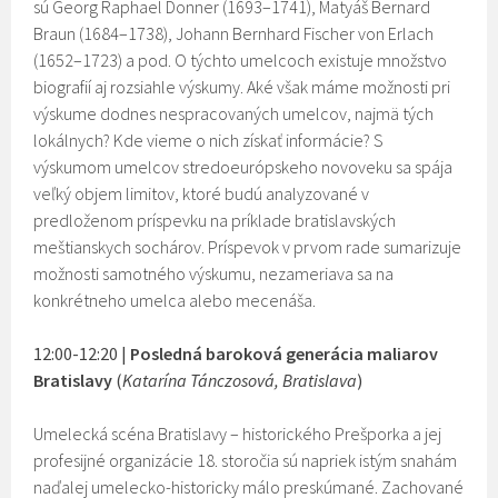
sú Georg Raphael Donner (1693–1741), Matyáš Bernard
Braun (1684–1738), Johann Bernhard Fischer von Erlach
(1652–1723) a pod. O týchto umelcoch existuje množstvo
biografií aj rozsiahle výskumy. Aké však máme možnosti pri
výskume dodnes nespracovaných umelcov, najmä tých
lokálnych? Kde vieme o nich získať informácie? S
výskumom umelcov stredoeurópskeho novoveku sa spája
veľký objem limitov, ktoré budú analyzované v
predloženom príspevku na príklade bratislavských
meštianskych sochárov. Príspevok v prvom rade sumarizuje
možnosti samotného výskumu, nezameriava sa na
konkrétneho umelca alebo mecenáša.
12:00-12:20 |
Posledná baroková generácia maliarov
Bratislavy
(
Katarína Tánczosová, Bratislava
)
Umelecká scéna Bratislavy – historického Prešporka a jej
profesijné organizácie 18. storočia sú napriek istým snahám
naďalej umelecko-historicky málo preskúmané. Zachované