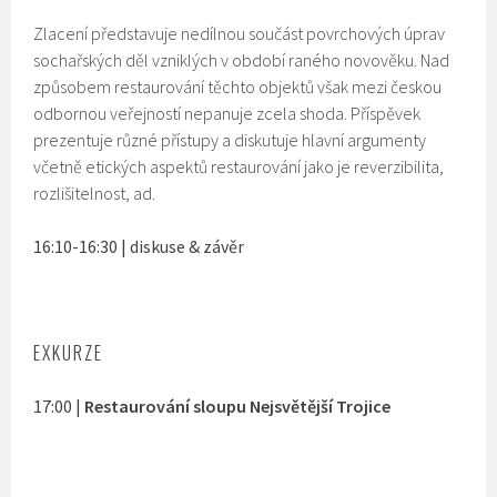
Zlacení představuje nedílnou součást povrchových úprav
sochařských děl vzniklých v období raného novověku. Nad
způsobem restaurování těchto objektů však mezi českou
odbornou veřejností nepanuje zcela shoda. Příspěvek
prezentuje různé přístupy a diskutuje hlavní argumenty
včetně etických aspektů restaurování jako je reverzibilita,
rozlišitelnost, ad.
16:10-16:30 | diskuse & závěr
EXKURZE
17:00 |
Restaurování sloupu Nejsvětější Trojice