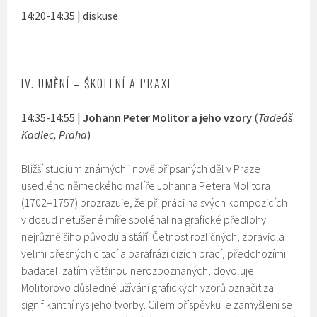
14:20-14:35 | diskuse
IV. UMĚNÍ – ŠKOLENÍ A PRAXE
14:35-14:55 |
Johann Peter Molitor a jeho vzory
(
Tadeáš
Kadlec, Praha
)
Bližší studium známých i nově připsaných děl v Praze
usedlého německého malíře Johanna Petera Molitora
(1702–1757) prozrazuje, že při práci na svých kompozicích
v dosud netušené míře spoléhal na grafické předlohy
nejrůznějšího původu a stáří. Četnost rozličných, zpravidla
velmi přesných citací a parafrází cizích prací, předchozími
badateli zatím většinou nerozpoznaných, dovoluje
Molitorovo důsledné užívání grafických vzorů označit za
signifikantní rys jeho tvorby. Cílem příspěvku je zamyšlení se