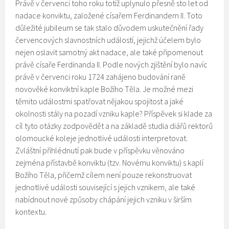
Právě v červenci toho roku totiž uplynulo přesně sto let od
nadace konviktu, založené císařem Ferdinandem II. Toto
důležité jubileum se tak stalo důvodem uskutečnění řady
červencových slavnostních událostí, jejichž účelem bylo
nejen oslavit samotný akt nadace, ale také připomenout
právě císaře Ferdinanda II. Podle nových zjištění bylo navíc
právě v červenci roku 1724 zahájeno budování raně
novověké konviktní kaple Božího Těla. Je možné mezi
těmito událostmi spatřovat nějakou spojitost a jaké
okolnosti stály na pozadí vzniku kaple? Příspěvek si klade za
cíl tyto otázky zodpovědět a na základě studia diářů rektorů
olomoucké koleje jednotlivé události interpretovat.
Zvláštní přihlédnutí pak bude v příspěvku věnováno
zejména přístavbě konviktu (tzv. Novému konviktu) s kaplí
Božího Těla, přičemž cílem není pouze rekonstruovat
jednotlivé události související s jejich vznikem, ale také
nabídnout nové způsoby chápání jejich vzniku v širším
kontextu.