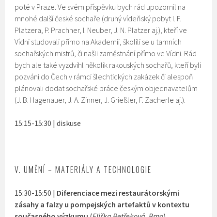
poté v Praze. Ve svém příspěvku bych rád upozornil na
mnohé další české sochaře (druhý vídeňský pobyt I. F.
Platzera, P. Prachner, I. Neuber, J. N. Platzer aj.), kteří ve
Vídni studovali přímo na Akademii, školili se u tamních
sochařských mistrů, či našli zaměstnání přímo ve Vídni. Rád
bych ale také vyzdvihl několik rakouských sochařů, kteří byli
pozváni do Čech v rámci šlechtických zakázek či alespoň
plánovali dodat sochařské práce českým objednavatelům
(J. B. Hagenauer, J. A. Zinner, J. Grießler, F. Zacherle aj.).
15:15-15:30 | diskuse
V. UMĚNÍ – MATERIÁLY A TECHNOLOGIE
15:30-15:50 |
Diferenciace mezi restaurátorskými
zásahy a falzy u pompejských artefaktů v kontextu
současného výzkumu
(
Eliška Petřeková, Brno
)