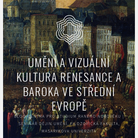
Skip
to
content
UMĚNÍ A VIZUÁLNÍ
KULTURA RENESANCE A
BAROKA VE STŘEDNÍ
EVROPĚ
BLOG CENTRA PRO STUDIUM RANÉHO NOVOVĚKU |
SEMINÁŘ DĚJIN UMĚNÍ, FILOZOFICKÁ FAKULTA,
MASARYKOVA UNIVERZITA