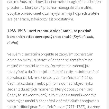
nad možnostmi odpovídajícího metodologického uchopení
problému, který se při práci na monografii díla malíře,
obvykle považovaného za nejvýznamnějšího představitele
své generace, stává obzvlášť podstatným.
14:55-15:15 |
Mezi Prahou a Vídní. Mobilita pozdně
barokních středoevropských sochařů
(
Kryštof Loub,
Praha
)
Ve svém disertačním projektu se zabývám sochařstvím
druhé poloviny 18. století v Čechách se zaměřením na
možné zahraniční kontakty. Do své studie zahrnuji jak
tovaryšské a další studijní umělecké cesty místních umělců
do zahraničí, tak i možné cesty zahraničních umělců do
Čech, ať už studijní nebo přímo na domácí objednávku.
Jeden z důležitých momentů, který doposud není pro
Čechy tolik akcentovaný, je role Vídně a tamní Akademie
výtvarných umění. V sochařství je téměř výlučně spojován s
touto institucí Ignác František Platzer (1717–1787), usazený