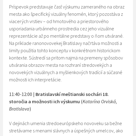
Príspevok predstavuje časť výskumu zameraného na obraz
mesta ako špecifický vizuálny fenomén, ktorý pozostáva z
viacerých vrstiev – od hmotového a priestorového
usporiadania urbánneho prostredia cez jeho vizuálne
reprezentácie až po mentálne predstavy o ňom utvárané.
Na príklade ranonovovekej Bratislavy načrtáva možnosti a
limity použitia tohto konceptu v konkrétnom historickom
kontexte. Sústredí sa pritom najmä na premeny spôsobov
utvárania obrazov mesta na rozhraní stredovekých a
novovekých vizuálnych a myšlienkových tradícií a súčasné
možnosti ich interpretácie.
11:40-12:00 |
Bratislavskí meštianski sochári 18.
storočia a možnosti ich výskumu
(
Katarína Orviská,
Bratislava
)
V dejinách umenia stredoeurópskeho novoveku sa bežne
stretávame s menami slávnych a úspešných umelcov, ako