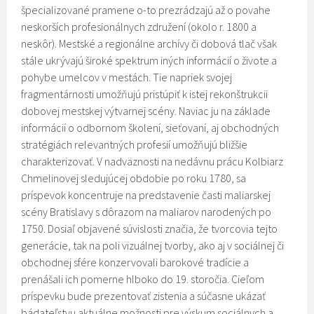
špecializované pramene o-to prezrádzajú až o povahe
neskorších profesionálnych združení (okolo r. 1800 a
neskôr). Mestské a regionálne archívy či dobová tlač však
stále ukrývajú široké spektrum iných informácií o živote a
pohybe umelcov v mestách. Tie napriek svojej
fragmentárnosti umožňujú pristúpiť k istej rekonštrukcii
dobovej mestskej výtvarnej scény. Naviac ju na základe
informácií o odbornom školení, sieťovaní, aj obchodných
stratégiách relevantných profesií umožňujú bližšie
charakterizovať. V nadväznosti na nedávnu prácu Kolbiarz
Chmelinovej sledujúcej obdobie po roku 1780, sa
príspevok koncentruje na predstavenie časti maliarskej
scény Bratislavy s dôrazom na maliarov narodených po
1750. Dosiaľ objavené súvislosti značia, že tvorcovia tejto
generácie, tak na poli vizuálnej tvorby, ako aj v sociálnej či
obchodnej sfére konzervovali barokové tradície a
prenášali ich pomerne hlboko do 19. storočia. Cieľom
príspevku bude prezentovať zistenia a súčasne ukázať
bádateľstvu aktuálne možnosti pre výskum sociálnych a