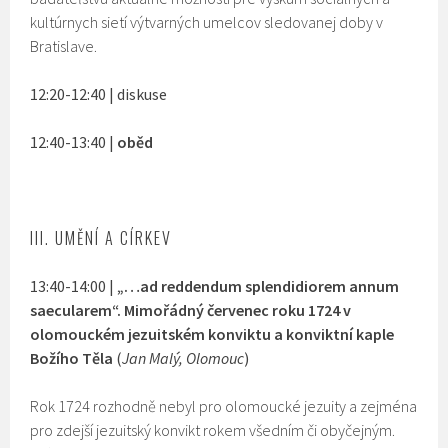
kultúrnych sietí výtvarných umelcov sledovanej doby v
Bratislave.
12:20-12:40 | diskuse
12:40-13:40 |
oběd
III. UMĚNÍ A CÍRKEV
13:40-14:00 |
„…ad reddendum splendidiorem annum
saecularem“. Mimořádný červenec roku 1724 v
olomouckém jezuitském konviktu a konviktní kaple
Božího Těla
(
Jan Malý, Olomouc
)
Rok 1724 rozhodně nebyl pro olomoucké jezuity a zejména
pro zdejší jezuitský konvikt rokem všedním či obyčejným.