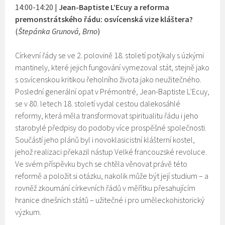
14:00-14:20 |
Jean-Baptiste L’Ecuy a reforma
premonstrátského řádu: osvícenská vize kláštera?
(
Štepánka Grunová, Brno
)
Církevní řády se ve 2. polovině 18. století potýkaly s úzkými
mantinely, které jejich fungování vymezoval stát, stejně jako
s osvícenskou kritikou řeholního života jako neužitečného.
Poslední generální opat v Prémontré, Jean-Baptiste L’Ecuy,
se v 80. letech 18. století vydal cestou dalekosáhlé
reformy, která měla transformovat spiritualitu řádu i jeho
starobylé předpisy do podoby více prospěšné společnosti.
Součástí jeho plánů byl i novoklasicistní klášterní kostel,
jehož realizaci překazil nástup Velké francouzské revoluce.
Ve svém příspěvku bych se chtěla věnovat právě této
reformě a položit si otázku, nakolik může být její studium – a
rovněž zkoumání církevních řádů v měřítku přesahujícím
hranice dnešních států – užitečné i pro uměleckohistorický
výzkum.