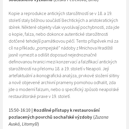
Kopie a reprodukce antických starožitností se v 18. a 19.
století staly běžnou součástí šlechtických a aristokratických
sbírek. Některé objekty však vyvolávají pochybnosti, zda jde
o kopie, falza, nebo dokonce autentické starožitnosti
dotčené tehdejší památkovou péčí. Tento příspěvek má za
cíl na příkladu „pompejské“ nádoby z Mnichova Hradiště
jasně vymezit a odlišit doposud nejednoznačně
definovanou hranici mezi konzervací a falzifikací antických
starožitností na přelomu 18. a 19. století v Neapoli. Její
artefaktuální a ikonografická analýza, prvkové složení slitiny
a nově objevené archivní prameny pomohou odhalit, zda
jde o moderní falzum, nebo o specifický způsob neapolské
restaurátorské praxe v 19. století.
15:50-16:10 |
Rozdílné přístupy k restaurování
pozlacených povrchů sochařské výzdoby
(
Zuzana
Auská, Litomyšl
)