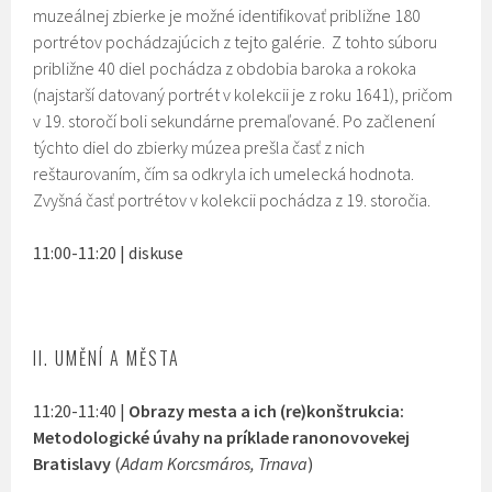
muzeálnej zbierke je možné identifikovať približne 180
portrétov pochádzajúcich z tejto galérie. Z tohto súboru
približne 40 diel pochádza z obdobia baroka a rokoka
(najstarší datovaný portrét v kolekcii je z roku 1641), pričom
v 19. storočí boli sekundárne premaľované. Po začlenení
týchto diel do zbierky múzea prešla časť z nich
reštaurovaním, čím sa odkryla ich umelecká hodnota.
Zvyšná časť portrétov v kolekcii pochádza z 19. storočia.
11:00-11:20 | diskuse
II. UMĚNÍ A MĚSTA
11:20-11:40 |
Obrazy mesta a ich (re)konštrukcia:
Metodologické úvahy na príklade ranonovovekej
Bratislavy
(
Adam Korcsmáros, Trnava
)