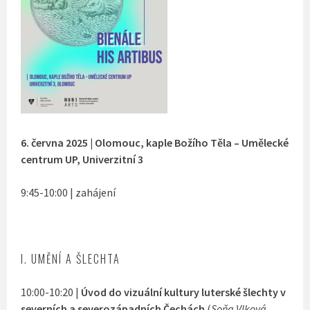
6. června 2025 | Olomouc, kaple Božího Těla – Umělecké
centrum UP, Univerzitní 3
9:45-10:00 | zahájení
I. UMĚNÍ A ŠLECHTA
10:00-10:20 |
Úvod do vizuální kultury luterské šlechty v
severních a severozápadních Čechách
(
Soňa Vlková,