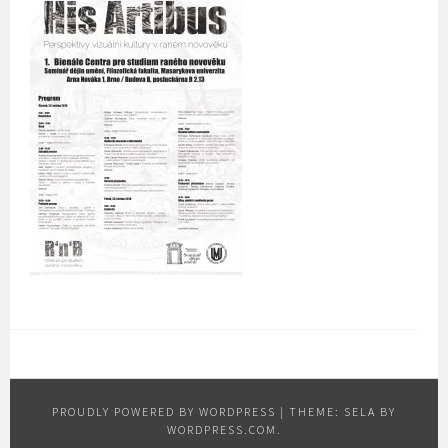
PROUDLY POWERED BY WORDPRESS
|
THEME: SELA BY
WORDPRESS.COM
.