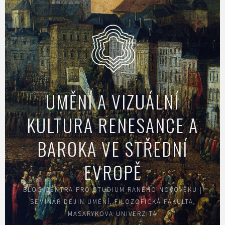
Skip
to
content
UMĚNÍ A VIZUÁLNÍ
KULTURA RENESANCE A
BAROKA VE STŘEDNÍ
EVROPĚ
BLOG CENTRA PRO STUDIUM RANÉHO NOVOVĚKU |
SEMINÁŘ DĚJIN UMĚNÍ, FILOZOFICKÁ FAKULTA,
MASARYKOVA UNIVERZITA