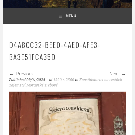
MENU
D4A8CC32-BEE0-4AE0-AFE3-
BA3E51FCA35D
Previous
Next
Published
09/01/2024
at
1920 × 2560
in
Kunsthistorici na cestách |
Tajemství Moravské Třebové