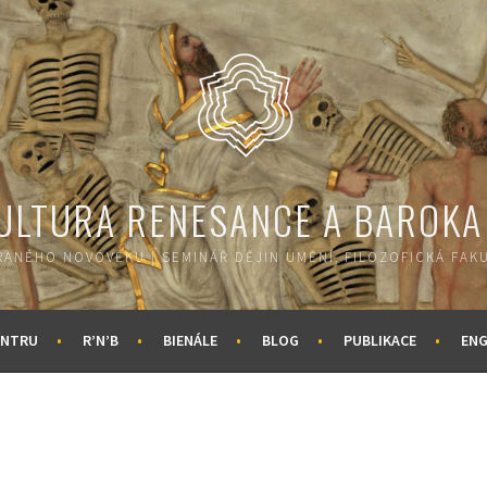
KULTURA RENESANCE A BAROKA
ANÉHO NOVOVĚKU | SEMINÁŘ DĚJIN UMĚNÍ, FILOZOFICKÁ FAKU
ENTRU
R’N’B
BIENÁLE
BLOG
PUBLIKACE
ENG