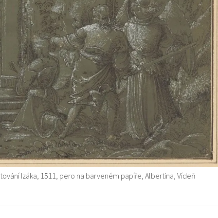
ětování Izáka, 1511, pero na barveném papíře, Albertina, Vídeň