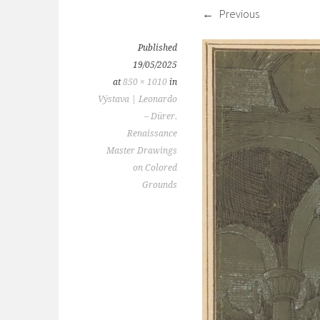
Previous
Published
19/05/2025
at
850 × 1010
in
Výstava | Leonardo
– Dürer.
Renaissance
Master Drawings
on Colored
Grounds