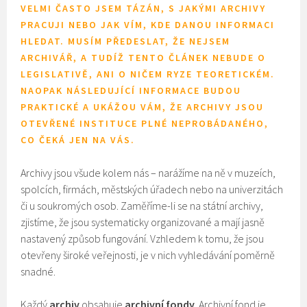
VELMI ČASTO JSEM TÁZÁN, S JAKÝMI ARCHIVY
PRACUJI NEBO JAK VÍM, KDE DANOU INFORMACI
HLEDAT. MUSÍM PŘEDESLAT, ŽE NEJSEM
ARCHIVÁŘ, A TUDÍŽ TENTO ČLÁNEK NEBUDE O
LEGISLATIVĚ, ANI O NIČEM RYZE TEORETICKÉM.
NAOPAK NÁSLEDUJÍCÍ INFORMACE BUDOU
PRAKTICKÉ A UKÁŽOU VÁM, ŽE ARCHIVY JSOU
OTEVŘENÉ INSTITUCE PLNÉ NEPROBÁDANÉHO,
CO ČEKÁ JEN NA VÁS.
Archivy jsou všude kolem nás – narážíme na ně v muzeích,
spolcích, firmách, městských úřadech nebo na univerzitách
či u soukromých osob. Zaměříme-li se na státní archivy,
zjistíme, že jsou systematicky organizované a mají jasně
nastavený způsob fungování. Vzhledem k tomu, že jsou
otevřeny široké veřejnosti, je v nich vyhledávání poměrně
snadné.
Každý
archiv
obsahuje
archivní fondy
. Archivní fond je