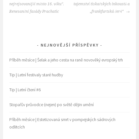
NAVIGATION
nejrejsovanější město 16. věku“.
tajemství tiskařských inkoustů a
Renesanční fasády Prachatic
„frankfurtská čerň“
NEJNOVĚJŠÍ PŘÍSPĚVKY
Příběh měsíce | Šelak a jeho cesta na raně novověký evropský trh
Tip | Letní festivaly staré hudby
Tip | Letní čtení #6
Stopařův průvodce (nejen) po světě dějin umění
Příběh měsíce | Estetizovaná smrt v pompejských sádrových
odlitcích