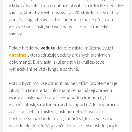
v tiskové kvalitě. Tato databáze obsahuje i letecké měřičské
snímky, které byly vyhotovovány v 20. století – ne všechny
jsou však digitalizované. Dostaneme se na ně překlikem
v pravé horní části „Archivní mapy – Letecké měřické
snímky“.
Pokud hledáme
vedutu
daného místa, můžeme využít
databázi
, která sdružuje veduty z různých archivních
dokumentů. Dle vlastní zkušenosti však fulltextové
vyhledávání ne vždy funguje správně.
Pokud bych měl vše shrnout, asi největším problémem je,
jak začít a kde hledat. Informace se nacházejí opravdu
všude a často na ně narazíme náhodou (mohou být
v pozůstalosti, v rodinném archivu apod.). Zde doporučuji
začít konkrétním místem, institucí nebo člověkem.
Postupně se pak bude rozkrývat širší síť, která vás sama
navede. Nejdůležitější je začít a ptát se – vše ostatní přijde