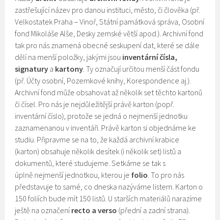
zastřešující název pro danou instituci, město, či člověka (př.
Velkostatek Praha – Vinoř, Státní památková správa, Osobní
fond Mikoláše Alše, Desky zemské větší apod.). Archivní fond
tak pro nás znamená obecné seskupení dat, které se dále
dělí na menší položky, jakými jsou
inventární čísla,
signatury
a
kartony
. Ty označují určitou menší část fondu
(př. Účty osobní, Pozemkové knihy, Korespondence aj.).
Archivní fond může obsahovat až několik set těchto kartonů
či čísel. Pro nás je nejdůležitější právě karton (popř.
inventární číslo), protože se jedná o nejmenší jednotku
zaznamenanou v inventáři. Právě karton si objednáme ke
studiu. Připravme se na to, že každá archivní krabice
(karton) obsahuje několik desítek (i několik set) listů a
dokumentů, které studujeme. Setkáme se tak s
úplně nejmenší jednotkou, kterou je
folio
. To pro nás
představuje to samé, co dneska nazýváme listem. Karton o
150 foliích bude mít 150 listů. U starších materiálů narazíme
ještě na označení
recto a verso
(přední a zadní strana).