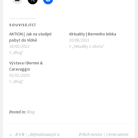
SOUVISEJÍCÍ
AKTION | Jak na studijní
Aktuality | Berniniho lebka
pobyt do Vídně
20/08/2021
18/05/2022
V „Aktuality z oboru“
V „Blog“
Výstava I Bernini &
Caravaggio
01/01/2020
V „Blog“
Posted in:
Blog
POST
R’n’B | „Nejmalovanější a
Příběh měsíce | Černé umění: