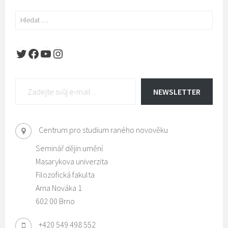
Vyhledávání
Twitter
Facebook
YouTube
Instagram
Zadejte svůj e-mail…
NEWSLETTER
Centrum pro studium raného novověku
Seminář dějin umění
Masarykova univerzita
Filozofická fakulta
Arna Nováka 1
602 00 Brno
+420 549 498 552