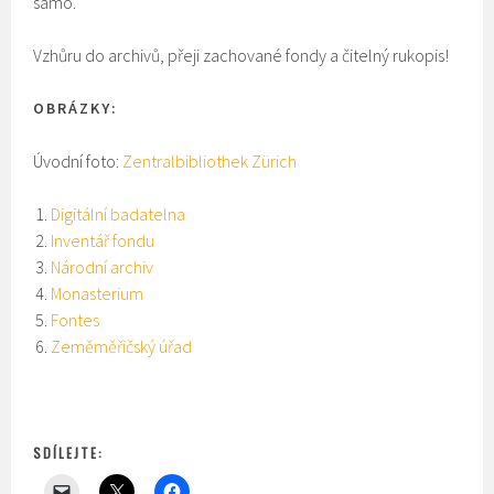
samo.
Vzhůru do archivů, přeji zachované fondy a čitelný rukopis!
OBRÁZKY:
Úvodní foto:
Zentralbibliothek Zürich
Digitální badatelna
Inventář fondu
Národní archiv
Monasterium
Fontes
Zeměměřičský úřad
SDÍLEJTE: