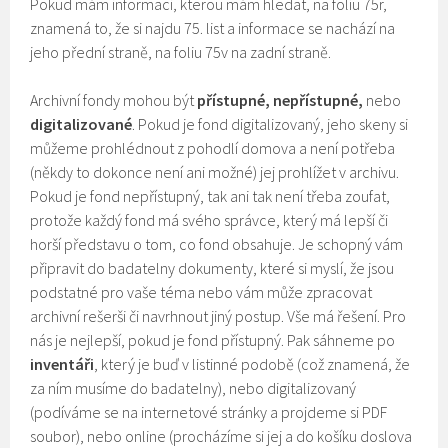
Pokud mám informaci, kterou mám hledat, na foliu 75r,
znamená to, že si najdu 75. list a informace se nachází na
jeho přední straně, na foliu 75v na zadní straně.
Archivní fondy mohou být
přístupné, nepřístupné,
nebo
digitalizované
. Pokud je fond digitalizovaný, jeho skeny si
můžeme prohlédnout z pohodlí domova a není potřeba
(někdy to dokonce není ani možné) jej prohlížet v archivu.
Pokud je fond nepřístupný, tak ani tak není třeba zoufat,
protože každý fond má svého správce, který má lepší či
horší představu o tom, co fond obsahuje. Je schopný vám
připravit do badatelny dokumenty, které si myslí, že jsou
podstatné pro vaše téma nebo vám může zpracovat
archivní rešerši či navrhnout jiný postup. Vše má řešení. Pro
nás je nejlepší, pokud je fond přístupný. Pak sáhneme po
inventáři
, který je buď v listinné podobě (což znamená, že
za ním musíme do badatelny), nebo digitalizovaný
(podíváme se na internetové stránky a projdeme si PDF
soubor), nebo online (procházíme si jej a do košíku doslova