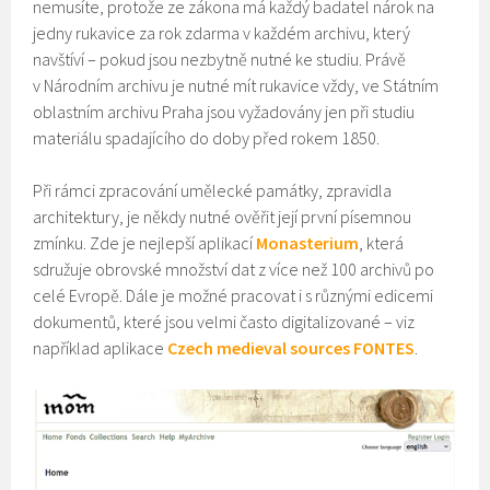
nemusíte, protože ze zákona má každý badatel nárok na
jedny rukavice za rok zdarma v každém archivu, který
navštíví – pokud jsou nezbytně nutné ke studiu. Právě
v Národním archivu je nutné mít rukavice vždy, ve Státním
oblastním archivu Praha jsou vyžadovány jen při studiu
materiálu spadajícího do doby před rokem 1850.
Při rámci zpracování umělecké památky, zpravidla
architektury, je někdy nutné ověřit její první písemnou
zmínku. Zde je nejlepší aplikací
Monasterium
, která
sdružuje obrovské množství dat z více než 100 archivů po
celé Evropě. Dále je možné pracovat i s různými edicemi
dokumentů, které jsou velmi často digitalizované – viz
například aplikace
Czech medieval sources FONTES
.