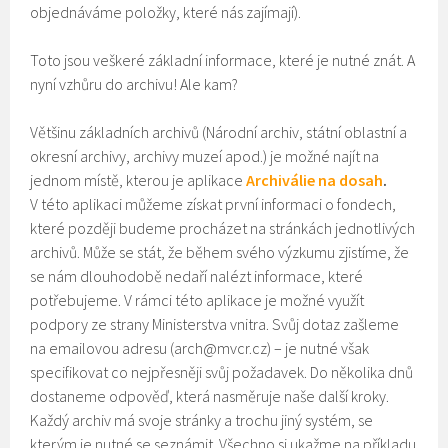
objednáváme položky, které nás zajímají).
Toto jsou veškeré základní informace, které je nutné znát. A
nyní vzhůru do archivu! Ale kam?
Většinu základních archivů (Národní archiv, státní oblastní a
okresní archivy, archivy muzeí apod.) je možné najít na
jednom místě, kterou je aplikace
Archiválie na dosah
.
V této aplikaci můžeme získat první informaci o fondech,
které později budeme procházet na stránkách jednotlivých
archivů. Může se stát, že během svého výzkumu zjistíme, že
se nám dlouhodobě nedaří nalézt informace, které
potřebujeme. V rámci této aplikace je možné využít
podpory ze strany Ministerstva vnitra. Svůj dotaz zašleme
na emailovou adresu (
arch@mvcr.cz
) – je nutné však
specifikovat co nejpřesněji svůj požadavek. Do několika dnů
dostaneme odpověď, která nasměruje naše další kroky.
Každý archiv má svoje stránky a trochu jiný systém, se
kterým je nutné se seznámit. Všechno si ukažme na příkladu