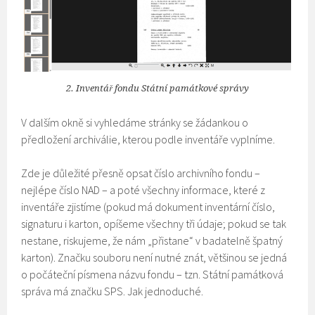
2. Inventář fondu Státní památkové správy
V dalším okně si vyhledáme stránky se žádankou o
předložení archiválie, kterou podle inventáře vyplníme.
Zde je důležité přesně opsat číslo archivního fondu –
nejlépe číslo NAD – a poté všechny informace, které z
inventáře zjistíme (pokud má dokument inventární číslo,
signaturu i karton, opíšeme všechny tři údaje; pokud se tak
nestane, riskujeme, že nám „přistane“ v badatelně špatný
karton). Značku souboru není nutné znát, většinou se jedná
o počáteční písmena názvu fondu – tzn. Státní památková
správa má značku SPS. Jak jednoduché.