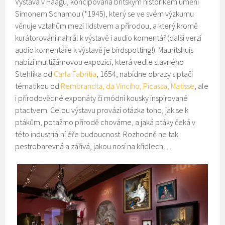
Výstava v Haagu, koncipovaná britským historikem umění
Simonem Schamou (*1945), který se ve svém výzkumu
věnuje vztahům mezi lidstvem a přírodou, a který kromě
kurátorování nahrál k výstavě i audio komentář (další verzí
audio komentáře k výstavě je birdspotting!). Mauritshuis
nabízí multižánrovou expozici, která vedle slavného
Stehlíka od
Carla Fabritia
, 1654, nabídne obrazy s ptačí
tématikou od
Rembrandta, da Vinciho, Picassa, Matisse
, ale
i přírodovědné exponáty či módní kousky inspirované
ptactvem. Celou výstavu provází otázka toho, jak se k
ptákům, potažmo přírodě chováme, a jaká ptáky čeká v
této industriální éře budoucnost. Rozhodně ne tak
pestrobarevná a zářivá, jakou nosí na křídlech…