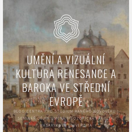
Skip
to
content
UMĚNÍ A VIZUÁLNÍ
KULTURA RENESANCE A
BAROKA VE STŘEDNÍ
EVROPĚ
BLOG CENTRA PRO STUDIUM RANÉHO NOVOVĚKU |
SEMINÁŘ DĚJIN UMĚNÍ, FILOZOFICKÁ FAKULTA,
MASARYKOVA UNIVERZITA