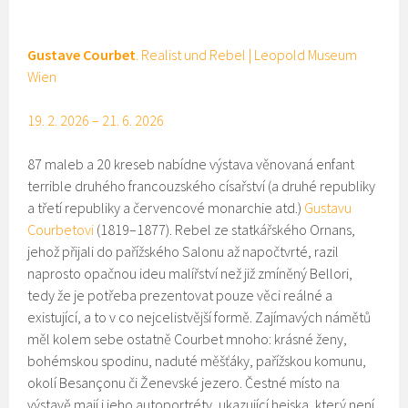
Gustave Courbet
. Realist und Rebel | Leopold Museum
Wien
19. 2. 2026 – 21. 6. 2026
87 maleb a 20 kreseb nabídne výstava věnovaná enfant
terrible druhého francouzského císařství (a druhé republiky
a třetí republiky a červencové monarchie atd.)
Gustavu
Courbetovi
(1819–1877). Rebel ze statkářského Ornans,
jehož přijali do pařížského Salonu až napočtvrté, razil
naprosto opačnou ideu malířství než již zmíněný Bellori,
tedy že je potřeba prezentovat pouze věci reálné a
existující, a to v co nejcelistvější formě. Zajímavých námětů
měl kolem sebe ostatně Courbet mnoho: krásné ženy,
bohémskou spodinu, naduté měšťáky, pařížskou komunu,
okolí Besançonu či Ženevské jezero. Čestné místo na
výstavě mají i jeho autoportréty, ukazující hejska, který není