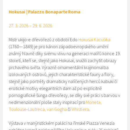
Hokusai | Palazzo Bonaparte Roma
27. 3. 2026 – 29. 6. 2026
Mistr ukijo-e dřevořezů z období Edo
Hokusai Kacušika
(1760—1849) je pro kánon západoevropského umění
známý hlavně díky svému vlivu na generaci malířů konce 19.
století, kteří se, stejně jako Hokusai, snažili zachytit obrazy
prchavého světa. Výrazně ornamentální krajinomalba
izolovaných ostrovů, jejich charakteristické fauny a flory,
stejně jako portréty dramaticky nalíčených herců kabuki či
erotické motivy elegantních dam až po explicitně
pornografické šunga dřevořezy, se díky své práci s barvou v
nedimenzionální ploše staly inspirací pro
Moneta,
Toulouse-Lautreca, van Gogha
či
Whistlera
.
Výstava v manýristickém paláci na římské Piazza Venezia