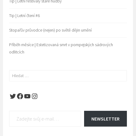
Tip | Letní festivaly staré hudby
Tip | Letní čtení #6
Stopařův průvodce (nejen) po světě dějin umění
Příběh měsíce | Estetizovaná smrt v pompejských sádrových
odlitcích
Vyhledávání
Twitter
Facebook
YouTube
Instagram
Zadejte svůj e-mail…
NEWSLETTER