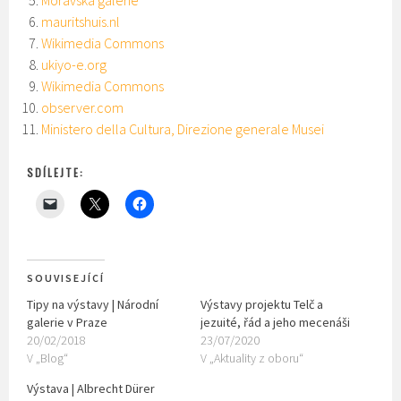
Moravská galerie
mauritshuis.nl
Wikimedia Commons
ukiyo-e.org
Wikimedia Commons
observer.com
Ministero della Cultura, Direzione generale Musei
SDÍLEJTE:
SOUVISEJÍCÍ
Tipy na výstavy | Národní
Výstavy projektu Telč a
galerie v Praze
jezuité, řád a jeho mecenáši
20/02/2018
23/07/2020
V „Blog“
V „Aktuality z oboru“
Výstava | Albrecht Dürer