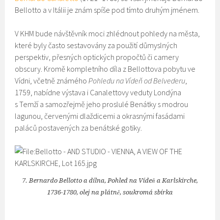
Bellotto a v Itálii je znám spíše pod tímto druhým jménem.
V KHM bude návštěvník moci zhlédnout pohledy na města,
které byly často sestavovány za použití důmyslných
perspektiv, přesných optických propočtů či camery
obscury. Kromě kompletního díla z Bellottova pobytu ve
Vídni, včetně známého
Pohledu na Vídeň od Belvederu
,
1759, nabídne výstava i Canalettovy veduty Londýna
s Temží a samozřejmě jeho proslulé Benátky s modrou
lagunou, červenými dlaždicemi a okrasnými fasádami
paláců postavených za benátské gotiky.
7. Bernardo Bellotto a dílna, Pohled na Vídeň a Karlskirche,
1736-1780, olej na plátně, soukromá sbírka