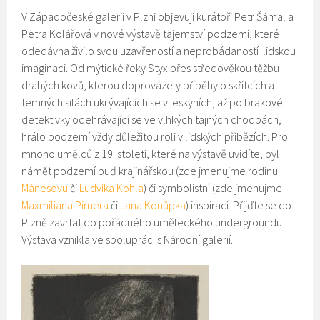
V Západočeské galerii v Plzni objevují kurátoři Petr Šámal a
Petra Kolářová v nové výstavě tajemství podzemí, které
odedávna živilo svou uzavřeností a neprobádaností lidskou
imaginaci. Od mýtické řeky Styx přes středověkou těžbu
drahých kovů, kterou doprovázely příběhy o skřítcích a
temných silách ukrývajících se v jeskyních, až po brakové
detektivky odehrávající se ve vlhkých tajných chodbách,
hrálo podzemí vždy důležitou roli v lidských příbězích. Pro
mnoho umělců z 19. století, které na výstavě uvidíte, byl
námět podzemí buď krajinářskou (zde jmenujme rodinu
Mánesovu
či
Ludvíka Kohla
) či symbolistní (zde jmenujme
Maxmiliána Pirnera
či
Jana Konůpka
) inspirací. Přijďte se do
Plzně zavrtat do pořádného uměleckého undergroundu!
Výstava vznikla ve spolupráci s Národní galerií.