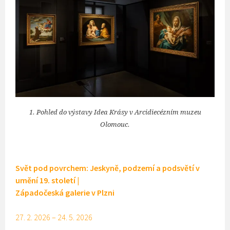
1. Pohled do výstavy Idea Krásy v Arcidiecézním muzeu
Olomouc.
Svět pod povrchem: Jeskyně, podzemí a podsvětí v
umění 19. století
|
Západočeská galerie v Plzni
27. 2. 2026 – 24. 5. 2026