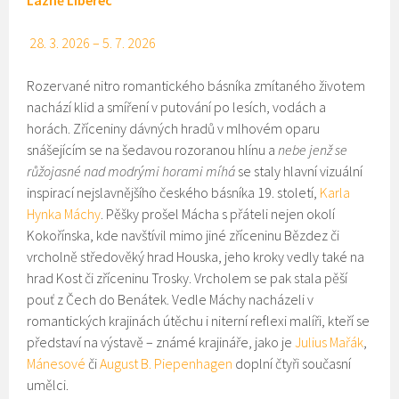
Lázně Liberec
28. 3. 2026 – 5. 7. 2026
Rozervané nitro romantického básníka zmítaného životem
nachází klid a smíření v putování po lesích, vodách a
horách. Zříceniny dávných hradů v mlhovém oparu
snášejícím se na šedavou rozoranou hlínu a
nebe jenž se
růžojasné nad modrými horami míhá
se staly hlavní vizuální
inspirací nejslavnějšího českého básníka 19. století,
Karla
Hynka Máchy
. Pěšky prošel Mácha s přáteli nejen okolí
Kokořínska, kde navštívil mimo jiné zříceninu Bězdez či
vrcholně středověký hrad Houska, jeho kroky vedly také na
hrad Kost či zříceninu Trosky. Vrcholem se pak stala pěší
pouť z Čech do Benátek. Vedle Máchy nacházeli v
romantických krajinách útěchu i niterní reflexi malíři, kteří se
představí na výstavě – známé krajináře, jako je
Julius Mařák
,
Mánesové
či
August B. Piepenhagen
doplní čtyři současní
umělci.