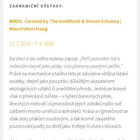
ZAHRANIČNÍ VÝSTAVY:
BIRDS. Curated by The Goldfinch & Simon Schama |
Mauritshuis Haag
12. 2. 2026 – 7. 6. 2026
Da Vinci si do svého notesu zapsal: „
Peří pozvedne lidi k
nebesům stejně jako ptáky: a to písmeny psanými peřím.
“
Právě na mechanice ptačího letu je založena většina lidské
aviatiky, stejně jako jsou ptáci důležitým ukazatelem
ekologických vztahů či znečištění přírody. Jedná se hlavně
však o překrásná zvířata – v hýření barevných pírek,
líbezných melodií i různorodosti jejich zobáků našlo své
zalíbení mnoho umělců a sběratelů. Krása a výjimečnost se
však staly ptákům osudovými, a tak kromě zaujatého
pozorování padly za oběť jako trofeje či vězni v klíckách.