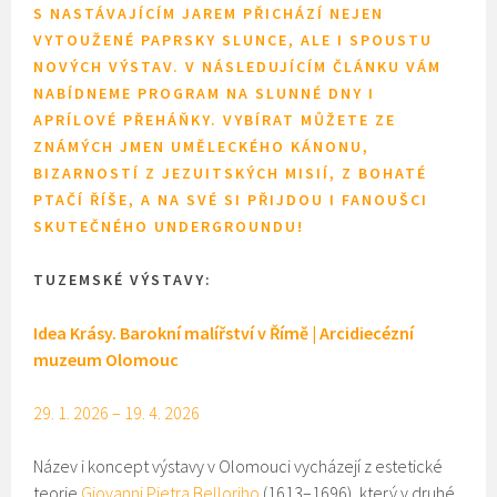
S NASTÁVAJÍCÍM JAREM PŘICHÁZÍ NEJEN
VYTOUŽENÉ PAPRSKY SLUNCE, ALE I SPOUSTU
NOVÝCH VÝSTAV. V NÁSLEDUJÍCÍM ČLÁNKU VÁM
NABÍDNEME PROGRAM NA SLUNNÉ DNY I
APRÍLOVÉ PŘEHÁŇKY. VYBÍRAT MŮŽETE ZE
ZNÁMÝCH JMEN UMĚLECKÉHO KÁNONU,
BIZARNOSTÍ Z JEZUITSKÝCH MISIÍ, Z BOHATÉ
PTAČÍ ŘÍŠE, A NA SVÉ SI PŘIJDOU I FANOUŠCI
SKUTEČNÉHO UNDERGROUNDU!
TUZEMSKÉ VÝSTAVY:
Idea Krásy. Barokní malířství v Římě
| Arcidiecézní
muzeum Olomouc
29. 1. 2026 – 19. 4. 2026
Název i koncept výstavy v Olomouci vycházejí z estetické
teorie
Giovanni Pietra Belloriho
(1613–1696), který v druhé