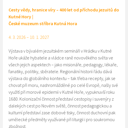
Cesty vědy, hranice víry – 400 let od příchodu jezuitů do
Kutné Hory |
České muzeum stříbra Kutná Hora
4. 3. 2026 – 10. 1. 2027
Výstava v bývalém jezuitském semináři v Hrádku v Kutné
Hoře ukáže hybatele a vládce raně novověkého světa ve
všech jejich aspektech – jako misionáře, pedagogy, lékaře,
fanatiky, politiky, sběratele. Regionální historii řádu dává
výstava do globálního kontextu – tak třeba recepty, jak se
chovat při moru, nashromážděné po celé Evropě, našly své
využití při morové epidemii v Kutné Hoře, vypuknuvší roku
1680. Kolonizační činnost představí cestopisy i suvenýry z
dalekých cest po Novém světě, činnost pedagogickou a
kulturní představí zase dobové tisky, činnost duchovní pak
umělecké předměty využívané při liturgii i pro soukromou
zbožnost.