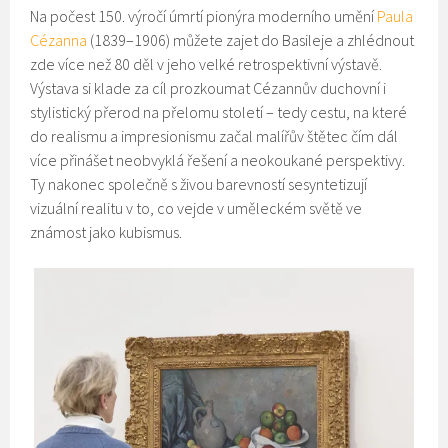
Na počest 150. výročí úmrtí pionýra moderního umění
Paula
Cézanna
(1839–1906) můžete zajet do Basileje a zhlédnout
zde více než 80 děl v jeho velké retrospektivní výstavě.
Výstava si klade za cíl prozkoumat Cézannův duchovní i
stylistický přerod na přelomu století – tedy cestu, na které
do realismu a impresionismu začal malířův štětec čím dál
více přinášet neobvyklá řešení a neokoukané perspektivy.
Ty nakonec společně s živou barevností sesyntetizují
vizuální realitu v to, co vejde v uměleckém světě ve
známost jako kubismus.