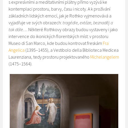
s expresívními a meditativními plátny přímo vyzývá ke
kontemplaci prostoru, barvy, času i nicoty. A k prožívání
základních lidských emocí, jak je Rothko vyjmenovává a
vyjadřuje ve svých obrazech:
tragédie, extáze, beznaděj a
tak dále…
Některé Rothkovy obrazy budou vystaveny i jako
intervence do ikonických florentských míst: v prostoru
Museo di San Marco, kde budou kontrovat freskám
Fra
Angelica
(1395–1455), a Vestibolo della Biblioteca Medicea
Laurenziana, tedy prostoru projektovaného
Michelangelem
(1475–1564).