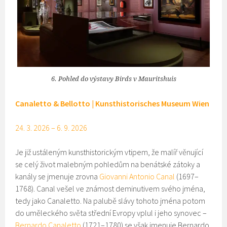
6. Pohled do výstavy Birds v Mauritshuis
Canaletto & Bellotto | Kunsthistorisches Museum Wien
24. 3. 2026 – 6. 9. 2026
Je již ustáleným kunsthistorickým vtipem, že malíř věnující
se celý život malebným pohledům na benátské zátoky a
kanály se jmenuje zrovna
Giovanni Antonio Canal
(1697–
1768). Canal vešel ve známost deminutivem svého jména,
tedy jako Canaletto. Na palubě slávy tohoto jména potom
do uměleckého světa střední Evropy vplul i jeho synovec –
Bernardo Canaletto
(1721–1780) se však jmenuje Bernardo