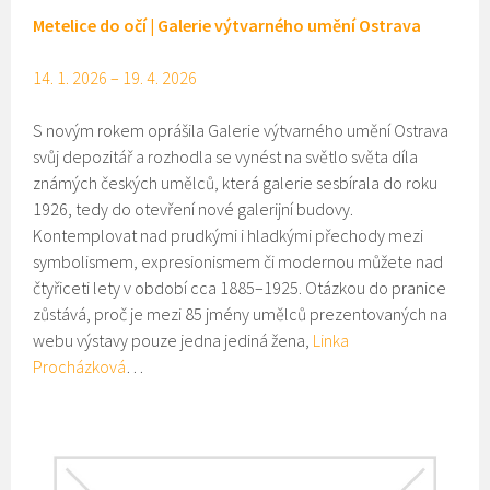
Metelice do očí | Galerie výtvarného umění Ostrava
14. 1. 2026 – 19. 4. 2026
S novým rokem oprášila Galerie výtvarného umění Ostrava
svůj depozitář a rozhodla se vynést na světlo světa díla
známých českých umělců, která galerie sesbírala do roku
1926, tedy do otevření nové galerijní budovy.
Kontemplovat nad prudkými i hladkými přechody mezi
symbolismem, expresionismem či modernou můžete nad
čtyřiceti lety v období cca 1885–1925. Otázkou do pranice
zůstává, proč je mezi 85 jmény umělců prezentovaných na
webu výstavy pouze jedna jediná žena,
Linka
Procházková
…