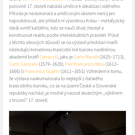
polovině 17. století nabádá umělce k idealizaci viděného.
Příroda je nedokonalá a umělcovým úkolem není ji jen
napodobovat, ale přidat k ní výsostnou Krásu – metafyzický
ideál uvnitř každého, kdo se naučí dívat, hledat a
konstruovat realitu podle intelektuálních pravidel. Právě
z těchto ideových důvodů se na výstavě představí malíři
následující kresebnou klasicistní linii baroku nastíněnou
akademií bratří
Carracciů
, jako je
Carlo Maratti
(1625–1713),
Carlo Saraceni
(1579–1620),
Pier Francesco Mola
(1612–
1666) či
Francesco Guarini
(1611–1651). Vzhledem k tomu,
že výstava naakumulovala to nejlepší z italského
klasicistního baroku, co se na území České a Slovenské
republiky nachází, je možné ji nazvat skutečným „výběrem
z hroznů“ 17. století.