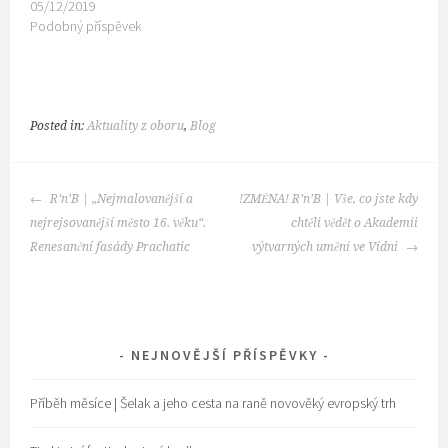
05/12/2019
Podobný příspěvek
Posted in:
Aktuality z oboru
,
Blog
POST
R’n’B | „Nejmalovanější a
!ZMĚNA! R’n’B | Vše, co jste kdy
NAVIGATION
nejrejsovanější město 16. věku“.
chtěli vědět o Akademii
Renesanční fasády Prachatic
výtvarných umění ve Vídni
NEJNOVĚJŠÍ PŘÍSPĚVKY
Příběh měsíce | Šelak a jeho cesta na raně novověký evropský trh