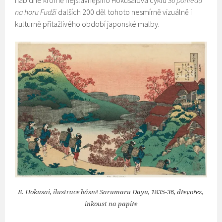
nabídne kromě nejslavnějšího Hokusaiova cyklu
36 pohledů
na horu Fudži
dalších 200 děl tohoto nesmírně vizuálně i
kulturně přitažlivého období japonské malby.
8. Hokusai, ilustrace básně Sarumaru Dayu, 1835-36, dřevořez,
inkoust na papíře