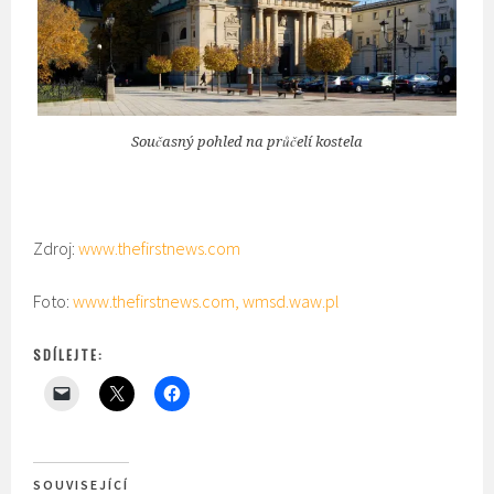
Současný pohled na průčelí kostela
Zdroj:
www.thefirstnews.com
Foto:
www.thefirstnews.com
,
wmsd.waw.pl
SDÍLEJTE:
SOUVISEJÍCÍ