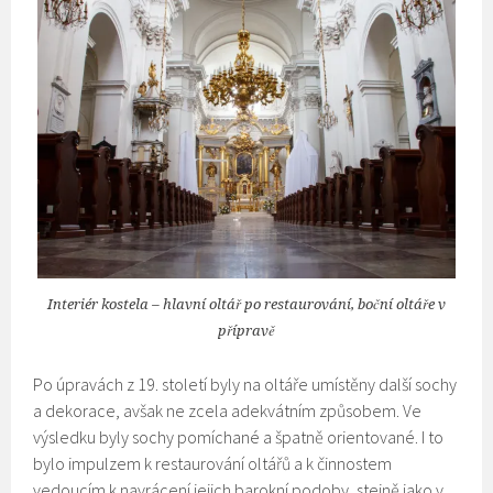
Interiér kostela – hlavní oltář po restaurování, boční oltáře v
přípravě
Po úpravách z 19. století byly na oltáře umístěny další sochy
a dekorace, avšak ne zcela adekvátním způsobem. Ve
výsledku byly sochy pomíchané a špatně orientované. I to
bylo impulzem k restaurování oltářů a k činnostem
vedoucím k navrácení jejich barokní podoby, stejně jako v