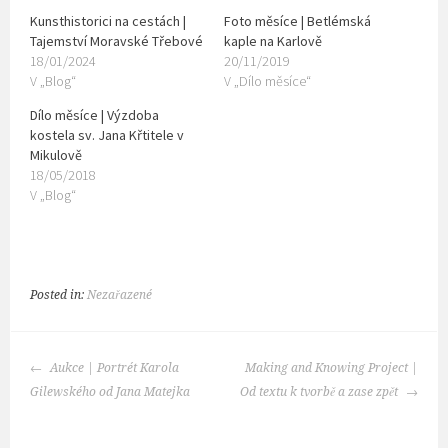
Kunsthistorici na cestách |
Foto měsíce | Betlémská
Tajemství Moravské Třebové
kaple na Karlově
18/01/2024
20/11/2019
V „Blog“
V „Dílo měsíce“
Dílo měsíce | Výzdoba
kostela sv. Jana Křtitele v
Mikulově
18/05/2018
V „Blog“
Posted in:
Nezařazené
POST
Aukce | Portrét Karola
Making and Knowing Project |
NAVIGATION
Gilewského od Jana Matejka
Od textu k tvorbě a zase zpět