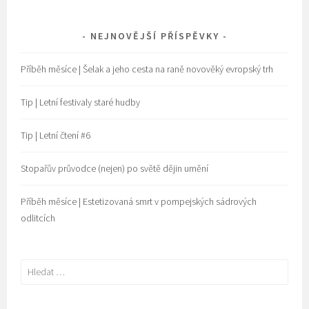
NEJNOVĚJŠÍ PŘÍSPĚVKY
Příběh měsíce | Šelak a jeho cesta na raně novověký evropský trh
Tip | Letní festivaly staré hudby
Tip | Letní čtení #6
Stopařův průvodce (nejen) po světě dějin umění
Příběh měsíce | Estetizovaná smrt v pompejských sádrových
odlitcích
Vyhledávání