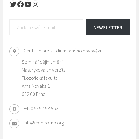
Twitter
Facebook
YouTube
Instagram
Zadejte svůj e-mail…
NEWSLETTER
Centrum pro studium raného novověku
Seminář dějin umění
Masarykova univerzita
Filozofická fakulta
Arna Nováka 1
602 00 Brno
+420 549 498 552
info@cemsbrno.org