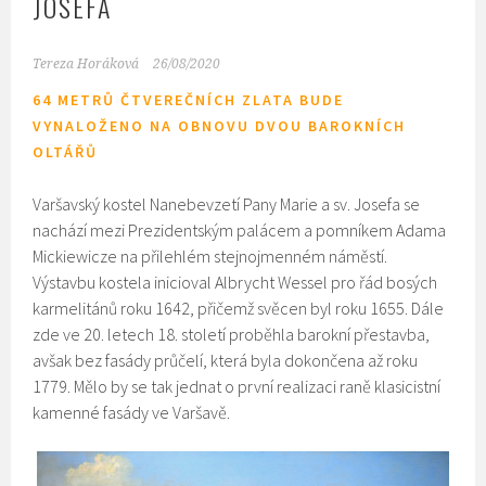
JOSEFA
Tereza Horáková
26/08/2020
64 METRŮ ČTVEREČNÍCH ZLATA BUDE
VYNALOŽENO NA OBNOVU DVOU BAROKNÍCH
OLTÁŘŮ
Varšavský kostel Nanebevzetí Pany Marie a sv. Josefa se
nachází mezi Prezidentským palácem a pomníkem Adama
Mickiewicze na přilehlém stejnojmenném náměstí.
Výstavbu kostela inicioval Albrycht Wessel pro řád bosých
karmelitánů roku 1642, přičemž svěcen byl roku 1655. Dále
zde ve 20. letech 18. století proběhla barokní přestavba,
avšak bez fasády průčelí, která byla dokončena až roku
1779. Mělo by se tak jednat o první realizaci raně klasicistní
kamenné fasády ve Varšavě.