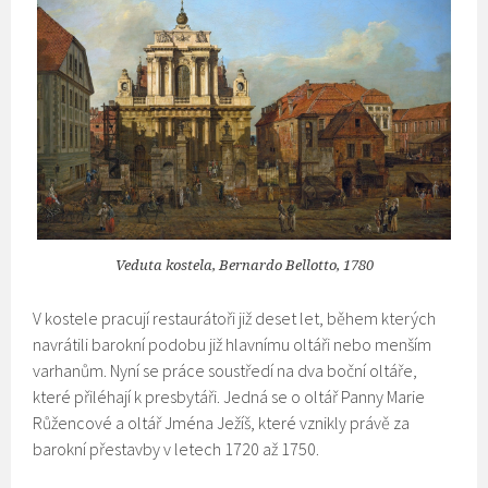
Veduta kostela, Bernardo Bellotto, 1780
V kostele pracují restaurátoři již deset let, během kterých
navrátili barokní podobu již hlavnímu oltáři nebo menším
varhanům. Nyní se práce soustředí na dva boční oltáře,
které přiléhají k presbytáři. Jedná se o oltář Panny Marie
Růžencové a oltář Jména Ježíš, které vznikly právě za
barokní přestavby v letech 1720 až 1750.