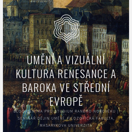
Skip
to
content
UMĚNÍ A VIZUÁLNÍ
KULTURA RENESANCE A
BAROKA VE STŘEDNÍ
EVROPĚ
BLOG CENTRA PRO STUDIUM RANÉHO NOVOVĚKU |
SEMINÁŘ DĚJIN UMĚNÍ, FILOZOFICKÁ FAKULTA,
MASARYKOVA UNIVERZITA