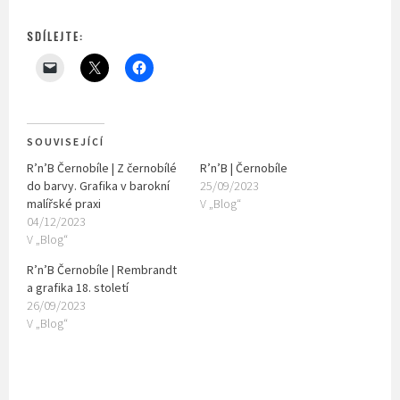
SDÍLEJTE:
SOUVISEJÍCÍ
R’n’B Černobíle | Z černobílé
R’n’B | Černobíle
do barvy. Grafika v barokní
25/09/2023
malířské praxi
V „Blog“
04/12/2023
V „Blog“
R’n’B Černobíle | Rembrandt
a grafika 18. století
26/09/2023
V „Blog“