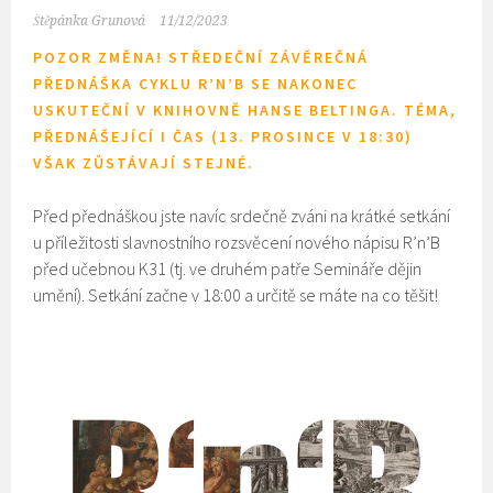
Štěpánka Grunová
11/12/2023
POZOR ZMĚNA! STŘEDEČNÍ ZÁVĚREČNÁ
PŘEDNÁŠKA CYKLU R’N’B SE NAKONEC
USKUTEČNÍ V KNIHOVNĚ HANSE BELTINGA. TÉMA,
PŘEDNÁŠEJÍCÍ I ČAS (13. PROSINCE V 18:30)
VŠAK ZŮSTÁVAJÍ STEJNÉ.
Před přednáškou jste navíc srdečně zváni na krátké setkání
u příležitosti slavnostního rozsvěcení nového nápisu R’n’B
před učebnou K31 (tj. ve druhém patře Semináře dějin
umění). Setkání začne v 18:00 a určitě se máte na co těšit!