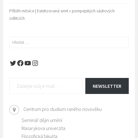
Příběh měsíce | Estetizovaná smrt v pompejských sádrových
odlitcích
Vyhledávání
Twitter
Facebook
YouTube
Instagram
Zadejte svůj e-mail…
NEWSLETTER
Centrum pro studium raného novověku
Seminář dějin umění
Masarykova univerzita
Filozofická fakulta