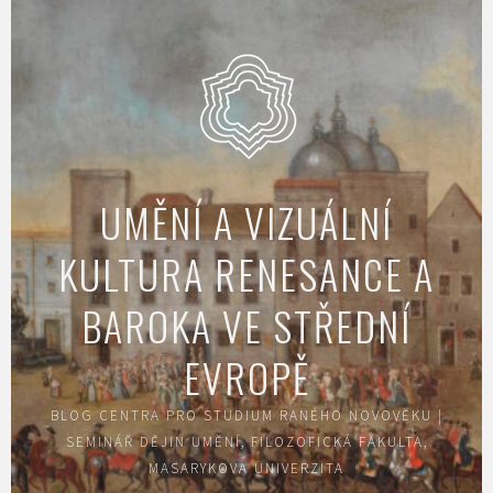
Skip
to
content
UMĚNÍ A VIZUÁLNÍ
KULTURA RENESANCE A
BAROKA VE STŘEDNÍ
EVROPĚ
BLOG CENTRA PRO STUDIUM RANÉHO NOVOVĚKU |
SEMINÁŘ DĚJIN UMĚNÍ, FILOZOFICKÁ FAKULTA,
MASARYKOVA UNIVERZITA