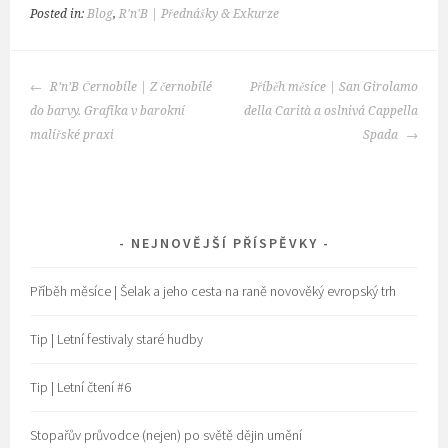
Posted in:
Blog
,
R'n'B | Přednášky & Exkurze
POST
R’n’B Černobíle | Z černobílé
Příběh měsíce | San Girolamo
NAVIGATION
do barvy. Grafika v barokní
della Carità a oslnivá Cappella
malířské praxi
Spada
NEJNOVĚJŠÍ PŘÍSPĚVKY
Příběh měsíce | Šelak a jeho cesta na raně novověký evropský trh
Tip | Letní festivaly staré hudby
Tip | Letní čtení #6
Stopařův průvodce (nejen) po světě dějin umění