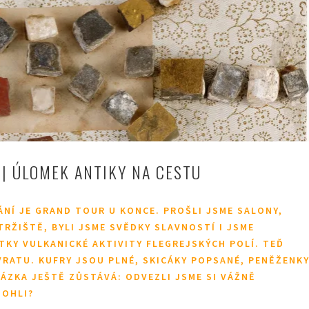
 | ÚLOMEK ANTIKY NA CESTU
NÍ JE GRAND TOUR U KONCE. PROŠLI JSME SALONY,
 TRŽIŠTĚ, BYLI JSME SVĚDKY SLAVNOSTÍ I JSME
KY VULKANICKÉ AKTIVITY FLEGREJSKÝCH POLÍ. TEĎ
VRATU. KUFRY JSOU PLNÉ, SKICÁKY POPSANÉ, PENĚŽENK
TÁZKA JEŠTĚ ZŮSTÁVÁ: ODVEZLI JSME SI VÁŽNĚ
MOHLI?