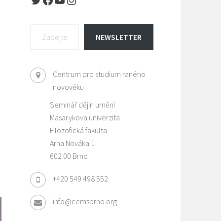
Zadejte svůj e-mail…
NEWSLETTER
Centrum pro studium raného
novověku
Seminář dějin umění
Masarykova univerzita
Filozofická fakulta
Arna Nováka 1
602 00 Brno
+420 549 498 552
info@cemsbrno.org