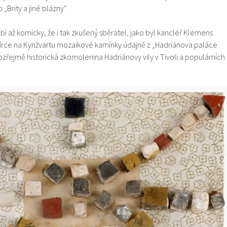
„Brity a jiné blázny“.
 až komicky, že i tak zkušený sběratel, jako byl kancléř Klemens
bírce na Kynžvartu mozaikové kamínky údajně z „Hadriánova paláce
zřejmě historická zkomolenina Hadriánovy vily v Tivoli a populárních