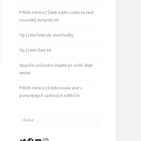
Příběh měsíce | Šelak a jeho cesta na raně
novověký evropský trh
Tip | Letní festivaly staré hudby
Tip | Letní čtení #6
Stopařův průvodce (nejen) po světě dějin
umění
Příběh měsíce | Estetizovaná smrt v
pompejských sádrových odlitcích
Vyhledávání
Y
Twitter
Facebook
YouTube
Instagram