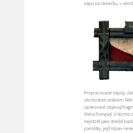
nápis na rámečku, v němž
Propracované nápisy, dat
obchodním artiklem. Někte
opakovaně objevují fragm
třeba Pompejí. U těchto z
nejistotě jako dnešní bad
památky, jejíž název nes