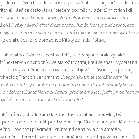
ejedna úsměvná historka o posedlých sběratelích (nejhorší vizitku mez
itové), kteří se často stávali terčem posměchu a žertů místních lidí:
k se staré cihly a kamení draze platí, celý komín svého baráku jsem
 přišli, vždy několik cihel draze prodal, řka, že jsem je buď z toho, neb
velikým nebezpečenstvím ukradl. Která cihla nejvíc začuzená byla, ta na
“
(z deníku českého obrozence Miloty Zdirada Poláka).
 zahrávali s důvěřivostí cestovatelů, za pochybné praktiky také
některých obchodníků se starožitnostmi, kteří se snažili vydělat na
 často tedy záměrně přepisovali místa objevů a původu, jak popisuje
archeolog Francois Lenormant:
„Neapolský trh se starožitnostmi je
opatří certifikáty a skutečné předměty přeurčí. Pamatuji si, kdy každá
ena nápisem ‚Santa Maria di Capua‘, před dvěma lety jediným oblíbený
yní vše co je z terakoty pochází z Taranta
.
“
níků hrála obchodníkům do karet. Bez zaváhání nabízeli tytéž
 podle toho, koho měli před sebou. Nejnižší cena pro ty vzdělané, pr
kutečnou hodnotu předmětu. Průměrná cena byla pro amatéry,
íky umění, kterým láska k tomuto umění často zaslepovala úsudek. A