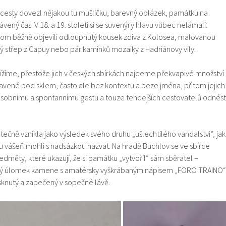
é cesty dovezl nějakou tu mušličku, barevný oblázek, památku na
rávený čas. V 18. a 19. století si se suvenýry hlavu vůbec nelámali:
hom běžně objevili odloupnutý kousek zdiva z Kolosea, malovanou
ý střep z Capuy nebo pár kamínků mozaiky z Hadriánovy vily.
lížíme, přestože jich v českých sbírkách najdeme překvapivé množství
avené pod sklem, často ale bez kontextu a beze jména, přitom jejich
osobnímu a spontannímu gestu a touze tehdejších cestovatelů odnést
tečně vznikla jako výsledek svého druhu „ušlechtilého vandalství“, jak
 vášeň mohli s nadsázkou nazvat. Na hradě Buchlov se ve sbírce
měty, které ukazují, že si památku „vytvořil“ sám sběratel –
ený úlomek kamene s amatérsky vyškrábaným nápisem „FORO TRAINO“
isknutý a zapečený v sopečné lávě.