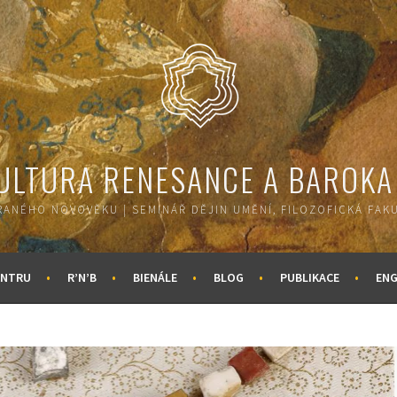
KULTURA RENESANCE A BAROKA
ANÉHO NOVOVĚKU | SEMINÁŘ DĚJIN UMĚNÍ, FILOZOFICKÁ FAKU
ENTRU
R’N’B
BIENÁLE
BLOG
PUBLIKACE
ENG