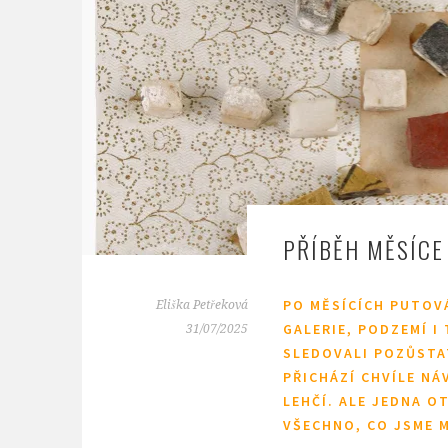
PŘÍBĚH MĚSÍCE
PO MĚSÍCÍCH PUTOVÁ
Eliška Petřeková
GALERIE, PODZEMÍ I
31/07/2025
SLEDOVALI POZŮSTAT
PŘICHÁZÍ CHVÍLE NÁ
LEHČÍ. ALE JEDNA O
VŠECHNO, CO JSME 