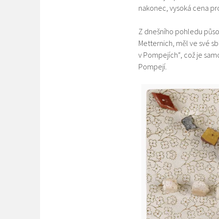
nakonec, vysoká cena pro 
Z dnešního pohledu působí
Metternich, měl ve své s
v Pompejích“, což je samo
Pompejí.