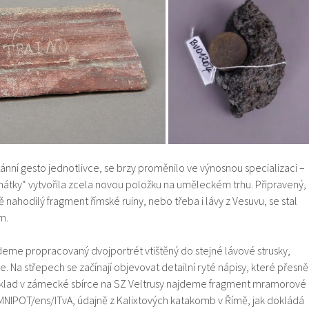
ánní gesto jednotlivce, se brzy proměnilo ve výnosnou specializaci –
tky“ vytvořila zcela novou položku na uměleckém trhu. Připravený,
 nahodilý fragment římské ruiny, nebo třeba i lávy z Vesuvu, se stal
m.
deme propracovaný dvojportrét vtištěný do stejné lávové strusky,
e. Na střepech se začínají objevovat detailní ryté nápisy, které přesně
příklad v zámecké sbírce na SZ Veltrusy najdeme fragment mramorové
NIPOT/ens/ITvA, údajně z Kalixtových katakomb v Římě, jak dokládá