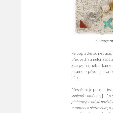
5. Fragmen
Na poptávku po netradičn
předvedli i umělci. Začát
Scarpellini, neboli kamení
mramor z původních antic
Itálie.
Přesně tak je popsala irs
spojená s uměním,
[…]
a 
přelétavých ptáků navštěvo
mramory a pietra dura, a