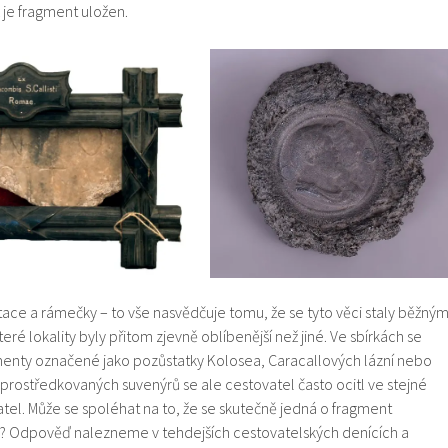
 je fragment uložen.
ace a rámečky – to vše nasvědčuje tomu, že se tyto věci staly běžný
ré lokality byly přitom zjevně oblíbenější než jiné. Ve sbírkách se
enty označené jako pozůstatky Kolosea, Caracallových lázní nebo
prostředkovaných suvenýrů se ale cestovatel často ocitl ve stejné
atel. Může se spoléhat na to, že se skutečně jedná o fragment
e? Odpověď nalezneme v tehdejších cestovatelských denících a