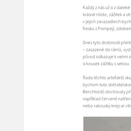
Každý z nás už si z dalek
krásné místo, zážitek a st
v jejich zavazadlech byc
fresku z Pompejí, zdoben
Dnes tyto drobnosti přeh
– zasazené do rámů, vyst
původ odkazuje k velmi 
si kousek zážitku s sebou.
Řada těchto artefaktů sku
bychom tuto sběratelskou
Berchtoldů dochovaly před
například červeně natř
nebo rakouský krejcar vt