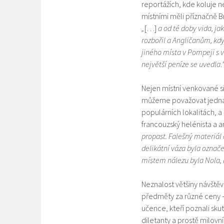
reportážích, kde koluje n
místními měli příznačně Br
„
[…]
a od té doby vida, ja
rozbořil a Angličanům, když
jiného místa v Pompeji s 
největší peníze se uvedla
.
Nejen místní venkované si
můžeme považovat jednání 
populárních lokalitách, a
francouzský helénista a 
propast. Falešný materiál 
delikátní váza byla označ
místem nálezu byla Nola, n
Neznalost většiny návštěv
předměty za různé ceny –
učence, kteří poznali s
diletanty a prostě milovn