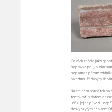
Co však začalo jako spont
poptávka po „kousku pamá
popsaný a přitom zdánlivě
najednou žádaným zboží
Na stejném hradě tak naj
tentokrát i s datem erupc
určují jejich původ – na
desky s rytým nápisem OM