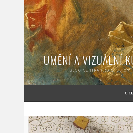
Skip
to
content
UMĚNÍ A VIZUÁLNÍ 
BLOG CENTRA PRO STUDIUM R
O C