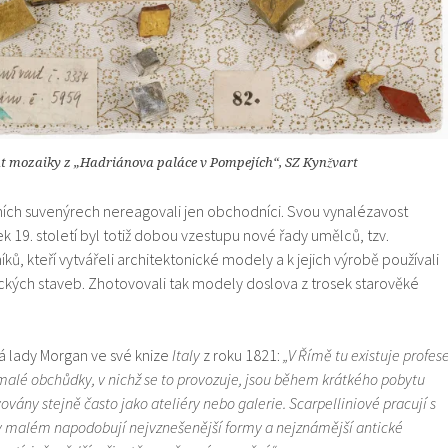
t mozaiky z „Hadriánova paláce v Pompejích“, SZ Kynžvart
ích suvenýrech nereagovali jen obchodníci. Svou vynalézavost
ek 19. století byl totiž dobou vzestupu nové řady umělců, tzv.
ků, kteří vytvářeli architektonické modely a k jejich výrobě používali
kých staveb. Zhotovovali tak modely doslova z trosek starověké
ká lady Morgan ve své knize
Italy
z roku 1821:
„
V Římě tu existuje profes
malé obchůdky, v nichž se to provozuje, jsou během krátkého pobytu
vány stejně často jako ateliéry nebo galerie. Scarpelliniové pracují s
 v malém napodobují nejvznešenější formy a nejznámější antické