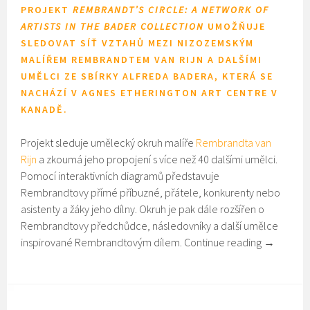
PROJEKT
REMBRANDT’S CIRCLE:
A NETWORK OF
ARTISTS IN THE BADER COLLECTION
UMOŽŇUJE
SLEDOVAT SÍŤ VZTAHŮ MEZI NIZOZEMSKÝM
MALÍŘEM REMBRANDTEM VAN RIJN A DALŠÍMI
UMĚLCI ZE SBÍRKY ALFREDA BADERA, KTERÁ SE
NACHÁZÍ V AGNES ETHERINGTON ART CENTRE V
KANADĚ.
Projekt sleduje umělecký okruh malíře
Rembrandta van
Rijn
a zkoumá jeho propojení s více než 40 dalšími umělci.
Pomocí interaktivních diagramů představuje
Rembrandtovy přímé příbuzné, přátele, konkurenty nebo
asistenty a žáky jeho dílny. Okruh je pak dále rozšířen o
Rembrandtovy předchůdce, následovníky a další umělce
inspirované Rembrandtovým dílem.
Continue reading
→