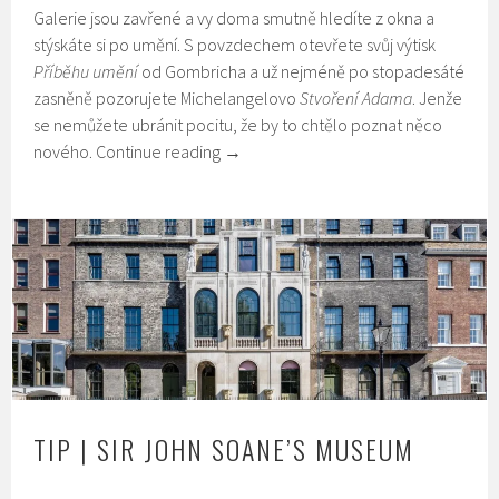
Galerie jsou zavřené a vy doma smutně hledíte z okna a
stýskáte si po umění. S povzdechem otevřete svůj výtisk
Příběhu umění
od Gombricha a už nejméně po stopadesáté
zasněně pozorujete Michelangelovo
Stvoření Adama
. Jenže
se nemůžete ubránit pocitu, že by to chtělo poznat něco
nového.
Continue reading
→
TIP | SIR JOHN SOANE’S MUSEUM