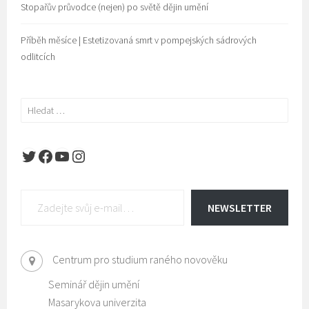
Stopařův průvodce (nejen) po světě dějin umění
Příběh měsíce | Estetizovaná smrt v pompejských sádrových
odlitcích
Vyhledávání
Twitter
Facebook
YouTube
Instagram
Zadejte svůj e-mail…
NEWSLETTER
Centrum pro studium raného novověku
Seminář dějin umění
Masarykova univerzita