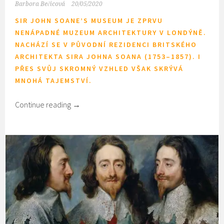
Barbora Bečicová
20/05/2020
SIR JOHN SOANE’S MUSEUM JE ZPRVU
NENÁPADNÉ MUZEUM ARCHITEKTURY V LONDÝNĚ.
NACHÁZÍ SE V PŮVODNÍ REZIDENCI BRITSKÉHO
ARCHITEKTA SIRA JOHNA SOANA (1753–1857). I
PŘES SVŮJ SKROMNÝ VZHLED VŠAK SKRÝVÁ
MNOHÁ TAJEMSTVÍ.
Continue reading
→