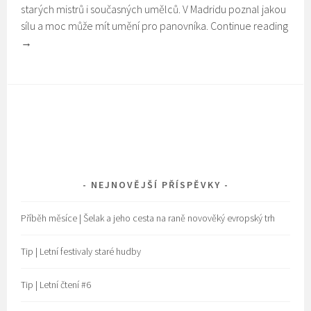
starých mistrů i současných umělců. V Madridu poznal jakou
sílu a moc může mít umění pro panovníka.
Continue reading
→
NEJNOVĚJŠÍ PŘÍSPĚVKY
Příběh měsíce | Šelak a jeho cesta na raně novověký evropský trh
Tip | Letní festivaly staré hudby
Tip | Letní čtení #6