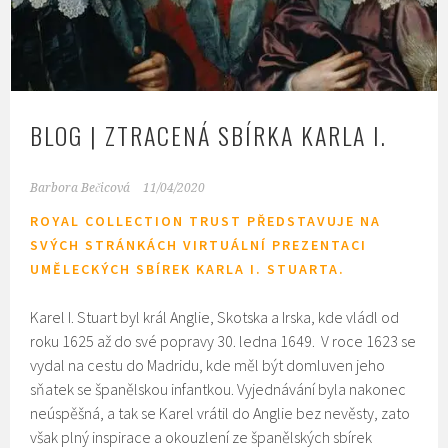
BLOG | ZTRACENÁ SBÍRKA KARLA I.
Barbora Bečicová
11/04/2020
ROYAL COLLECTION TRUST PŘEDSTAVUJE NA
SVÝCH STRÁNKÁCH VIRTUÁLNÍ PREZENTACI
UMĚLECKÝCH SBÍREK KARLA I. STUARTA.
Karel I. Stuart byl král Anglie, Skotska a Irska, kde vládl od
roku 1625 až do své popravy 30. ledna 1649. V roce 1623 se
vydal na cestu do Madridu, kde měl být domluven jeho
sňatek se španělskou infantkou. Vyjednávání byla nakonec
neúspěšná, a tak se Karel vrátil do Anglie bez nevěsty, zato
však plný inspirace a okouzlení ze španělských sbírek