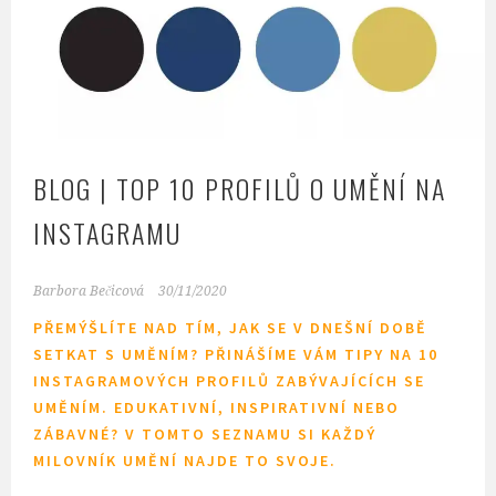
BLOG | TOP 10 PROFILŮ O UMĚNÍ NA
INSTAGRAMU
Barbora Bečicová
30/11/2020
PŘEMÝŠLÍTE NAD TÍM, JAK SE V DNEŠNÍ DOBĚ
SETKAT S UMĚNÍM? PŘINÁŠÍME VÁM TIPY NA 10
INSTAGRAMOVÝCH PROFILŮ ZABÝVAJÍCÍCH SE
UMĚNÍM. EDUKATIVNÍ, INSPIRATIVNÍ NEBO
ZÁBAVNÉ? V TOMTO SEZNAMU SI KAŽDÝ
MILOVNÍK UMĚNÍ NAJDE TO SVOJE.